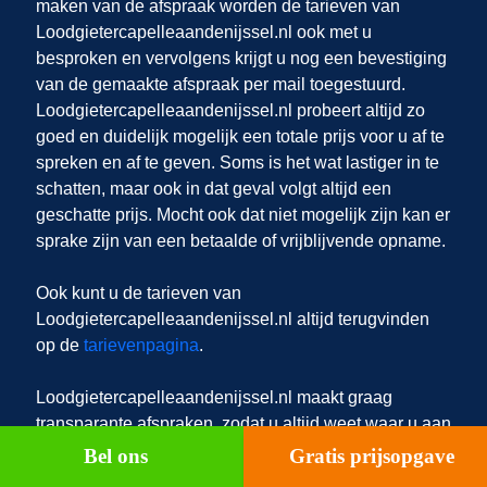
maken van de afspraak worden de tarieven van
Loodgietercapelleaandenijssel.nl ook met u
besproken en vervolgens krijgt u nog een bevestiging
van de gemaakte afspraak per mail toegestuurd.
Loodgietercapelleaandenijssel.nl probeert altijd zo
goed en duidelijk mogelijk een totale prijs voor u af te
spreken en af te geven. Soms is het wat lastiger in te
schatten, maar ook in dat geval volgt altijd een
geschatte prijs. Mocht ook dat niet mogelijk zijn kan er
sprake zijn van een betaalde of vrijblijvende opname.
Ook kunt u de tarieven van
Loodgietercapelleaandenijssel.nl altijd terugvinden
op de
tarievenpagina
.
Loodgietercapelleaandenijssel.nl
maakt graag
transparante afspraken, zodat u altijd weet waar u aan
toe bent! Een afspraak maken doet u via ons
Bel ons
Gratis prijsopgave
aanvraag formulier
of belt u met
010-8080553
.