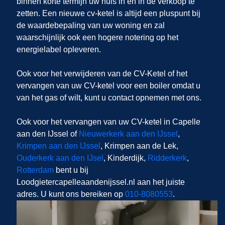
binnen korte termijn uw huis in
en
in de verkoop te
zetten. Een nieuwe cv-ketel is altijd een pluspunt bij
de waardebepaling van uw woning en zal
waarschijnlijk ook een hogere notering op het
energielabel opleveren.
Ook voor het verwijderen van de CV-Ketel of het
vervangen van uw CV-ketel voor een boiler omdat u
van het gas of wilt, kunt u contact opnemen met ons.
Ook voor het vervangen van uw CV-ketel in Capelle
aan den IJssel of
Nieuwerkerk aan den IJssel
,
Krimpen aan den IJssel
, Krimpen aan de Lek,
Ouderkerk aan den IJsel
, Kinderdijk,
Ridderkerk
,
Rotterdam
bent u bij
Loodgietercapelleaandenijssel.nl aan het juiste
adres. U kunt ons bereiken op
010-8080553
.