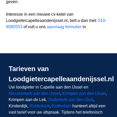
geven.
Interesse in een nieuwe cv-ketel van
Loodgietercapelleaandenijssel.nl, belt u dan met:
010-
8080553
of vult u ons
aanvraag formulier
in.
Tarieven van
Loodgietercapelleaandenijssel.nl
Uw loodgieter in Capelle aan den IJssel
en
Nieuwerkerk aan den IJssel
,
Krimpen aan den IJssel
,
Krimpen aan de Lek,
Ouderkerk aan den IJsel
,
Kinderdijk,
Ridderkerk
,
Rotterdam
hanteert altijd een
vast tarief voor uw afspraak. Tijdens het telefonisch