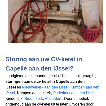
Storing aan uw CV-ketel in
Capelle aan den IJssel?
Loodgietercapelleaandenijssel.nl helpt u ook graag bij
storingen aan de cv-ketel in Capelle aan den
IJssel
en
Nieuwerkerk aan den IJssel
,
Krimpen aan den
IJssel
, Krimpen aan de Lek,
Ouderkerk aan den IJsel
,
Kinderdijk,
Ridderkerk
,
Rotterdam
. Door periodiek
onderhoud aan de cv-ketel uit te laten uitvoeren door